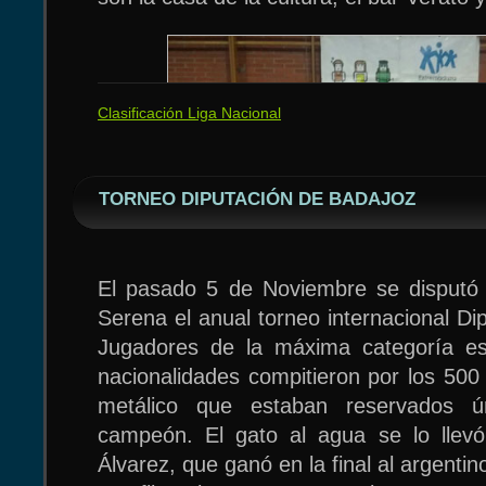
de Zalamea.
que se impusieron a las parejas de Il
estas victorias los almaraceños se acer
fase de ascenso.
Clasificación Liga Nacional
TORNEO DIPUTACIÓN DE BADAJOZ
El pasado 5 de Noviembre se disputó 
El desarrollo de los encuentros fue el si
Serena el anual torneo internacional Di
El partido comenzó con todo a favor pa
Jugadores de la máxima categoría es
se atribuyeron rápidamente los dos
3
TM ALMARAZ VIAJES SIERRA T
nacionalidades compitieron por los 500
Gabriel Ayuso acortó distancias pa
ITV OCAÑA
metálico que estaban reservados ú
imponiéndose a Josue Madera, pero Sa
SERGIO GARCIA-MORENO C.
DAVID PE
campeón. El gato al agua se lo llevó
Sánchez liquidaron el encuentro en los 
Álvarez, que ganó en la final al argenti
la segunda victoria de la temporada pa
MARIO GUERRERO S.
FERMIN R