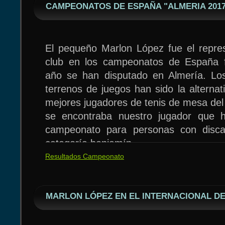
CAMPEONATOS DE ESPAÑA "ALMERIA 2017
El pequeño Marlon López fue el repre
club en los campeonatos de España 
año se han disputado en Almería. Los
terrenos de juegos han sido la alternat
mejores jugadores de tenis de mesa del 
se encontraba nuestro jugador que 
campeonato para personas con discap
categoría benjamín.
El campeonato se disputará en el Gim
En la categoría benjamín individual Ma
Resultados Campeonato
Colegio Público San Andres a partir de
en primera ronda del cuadro final y 
citado día.
dobles tampoco podía superar la ro
Seguro que has jugado más de una vez
MARLON LÓPEZ EN EL INTERNACIONAL DE
pareja con el madrileño Miguel Ceballos
es así y quieres demostrar tus habi
oportunidad. Además, animamos a todos