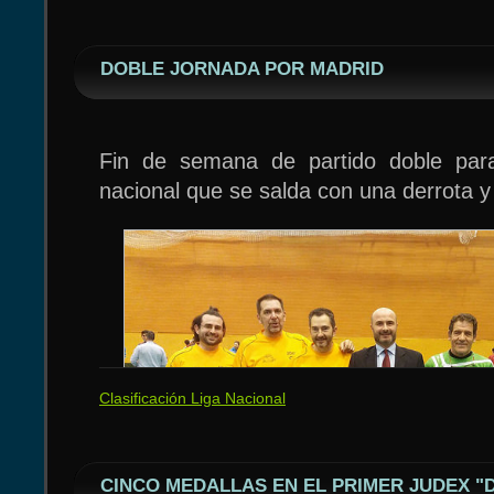
de este campeonato.
DOBLE JORNADA POR MADRID
Fin de semana de partido doble para
nacional que se salda con una derrota y 
Clasificación Liga Nacional
Si consiguió ese reto de pasar al cuadro
que compitió muy bien durante todo el
quedó tercera de su grupo de clasifi
CINCO MEDALLAS EN EL PRIMER JUDEX "