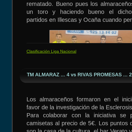
rematado. Bueno pues los almaraceños
un toro y haciendo bueno el dich
partidos en Illescas y Ocaña cuando per
Los pequeños del Almaraz jugaron fe
hasta en cuatro ocasiones al pódium
Clasificación Liga Nacional
Andrei Scatlos quedó segundo, perdie
Antonio Gonzalez de Don Benito. Pa
Fifere no pudieron pasar de cuartos de
TM ALMARAZ ... 4 vs RIVAS PROMESAS ... 2
muy bien.
En benjamines Marlon, Lucas y Miguel s
entre ellos. Lucas ganó a Miguel en cu
Los almaraceños formaron en el inic
La aportación en la alineación de los n
semifinales fue Marlon el que se imp
favor de la investigación de la Esclerosis
“Recio” y “Pérez” fue determinante
Fifere cayó derrotada en cuartos de
Para colaborar con la iniciativa se 
choques en el definitivo partido del de
García de Zalamea que sería el campe
camisetas al precio de 5€. Los puntos 
partido de desempate que se juega 
Abel Viorel perdió en octavos de final
son la casa de la cultura, el bar Verato 
interpretado a la perfección por Fermin