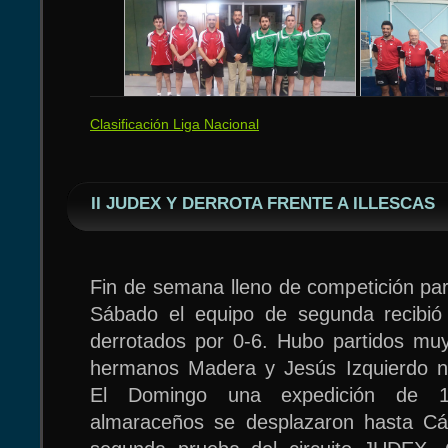
final despues de quedar primero 
competencia JUDEX la que está manten
que es posiblemente la categoría con
Extremadura.
En categoría infantil Adrian Bucur
Clasificación Liga Nacional
Formaron en la alineación almara
progresión y avanza hasta el cuad
Madera y el infantil Jesús Izquierdo. Au
eliminado por el mejor extremeño de
ambos encuentros parece abultado, los 
dombenitense Alvaro Fernandez. Deb
II JUDEX Y DERROTA FRENTE A ILLESCAS
reñidos y disputados.
Daniel Montero, que aunque no pud
principal lo hizo muy bien y segur
contaremos victorias suyas.
Fin de semana lleno de competición par
Sábado el equipo de segunda recibió 
derrotados por 0-6. Hubo partidos muy
hermanos Madera y Jesús Izquierdo no
El Domingo una expedición de 1
almaraceños se desplazaron hasta Các