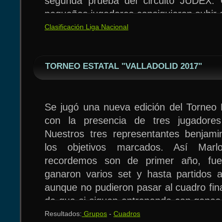
segunda prueba del circuito JUDEX. 
pequeños jugadores consiguieron subir 
Clasificación Liga Nacional
TORNEO ESTATAL "VALLADOLID 2017"
En categoría cadete participaron 
Izquierdo y Alvaro Garcia. A destacar a 
nuestro club por la progresion que est
Se jugó una nueva edición del Torneo E
comenzó a jugar a mediados del a
con la presencia de tres jugadore
clasificación octavo para jugar el TOP
Nuestros tres representantes benjami
Jesus Izquierdo queda campeón de
los objetivos marcados. Así Mar
Torreorgaz y encabeza el ranking JUDE
recordemos son de primer año, fuer
Muy bien Jesus, que hace un par de t
ganaron varios set y hasta partidos a
años luz de los mejores jugadores 
aunque no pudieron pasar al cuadro fin
actualidad está a su nivel.
de que si siguen entrenando con ganas 
viene tendrán la oportunidad de llegar 
Resultados:
Grupos
-
Cuadros