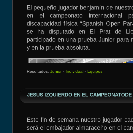
las fiestas de nuestro pueblo.
El pequeño jugador benjamín de nuestro
en el campeonato internacional p
discapacidad física “Spanish Open Par
se ha disputado en El Prat de Llo
participado en una prueba Junior para
y en la prueba absoluta.
Resultados:
Junior
-
Individual
-
Equipos
En el campeonato para personas con d
jugo en individual y en dobles. En ind
de su grupo y en las previas elimino al
JESUS IZQUIERDO EN EL CAMPEONATODE
en el cuadro final no pudo superar a and
En el campeonato de dobles, Marlon 
almendralejense y medallista olímpico 
Este fin de semana nuestro jugador cad
Marlon aprovechó la experiencia de jug
será el embajador almaraceño en el c
y los dos zurdos dieron mucha guerra, 