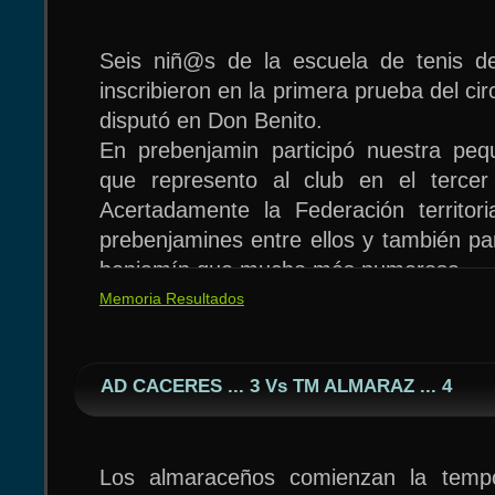
Seis niñ@s de la escuela de tenis 
BIANCA FIFERE TERCERA EN BENJAM
inscribieron en la primera prueba del cir
Es pequeña pero valiente. La juga
disputó en Don Benito.
Almaraz solo perdió un partido en los gr
En prebenjamin participó nuestra peq
con Julia Martin de Granada. Esta de
que represento al club en el tercer
semifinales se encontrase con la favori
Acertadamente la Federación territori
jugó muy bien contra la malagueña 
prebenjamines entre ellos y también par
El primero de ellos frente a la esc
plantó cara de tú a tú, pero finamente c
benjamín que mucho más numerosa.
abultado resultado de 6-0. Los almar
3. En la lucha por el tercer puesto se 
este partido con David Pérez, Vict
Memoria Resultados
Elena Olmedo en otro partido muy i
Madera:
terminaría ganando por 3-1.
SAMUEL TORR
AD CACERES ... 3 Vs TM ALMARAZ ... 4
VICTOR SÁNCHEZ H.
AITOR MADERA R.
CHANG ZHOU 
Los almaraceños comienzan la temp
DAVID PEREZ V.
VICTOR GOME