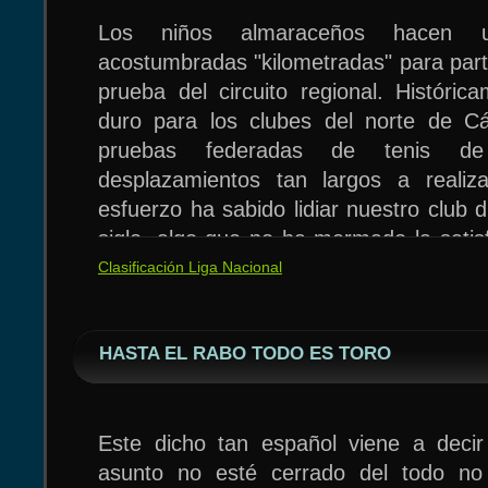
Los niños almaraceños hacen
acostumbradas "kilometradas" para part
prueba del circuito regional. Históri
duro para los clubes del norte de Cá
pruebas federadas de tenis d
En categoría Juvenil participaron Jes
desplazamientos tan largos a realiz
Álvaro no pudo acceder al cuadro princi
esfuerzo ha sabido lidiar nuestro club 
de consolación. Jesús consiguió clasif
Con estas dos victorias sobre Pint
siglo, algo que no ha mermado la satis
cayó derrotado en octavos de final.
Almaraz se coloca segundo en la tabla 
ver como los niños van progresando p
Clasificación Liga Nacional
El club pone en relieve el esfuerzo 
espera de recibir la próxima semana a 
fin de semana ha continuado la tónica
jornada deportiva muy dura que se exte
equipo que manda en la clasificació
que juntar hasta cuatro clubes para ig
de la mañana hasta casi las once d
conoce derrota alguna.
HASTA EL RABO TODO ES TORO
que ha realizado Almaraz, que además
cuando llegaron al pueblo.
70% de la participación cacereña.
Este dicho tan español viene a deci
asunto no esté cerrado del todo no