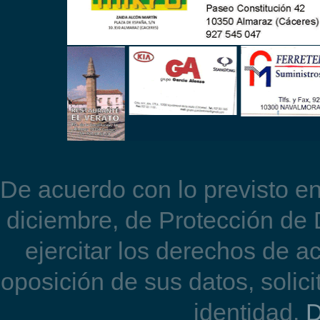
El juvenil de primer año Álvaro Ga
teniendo en cuenta que la categoría 
superar la fase de grupos, pero puso e
nivel. El defensivo almaraceño se clas
sus contrincantes. En el cuadro d
grupo. En el cuadro final tenía que supe
eliminado por Natalia Sánchez.
previa para luchar por una de la
posiciones. Jesús no pudo con el and
con el que perdió en dieciseisavos de fin
De acuerdo con lo previsto e
diciembre, de Protección de
ejercitar los derechos de ac
oposición de sus datos, solici
identidad.
D