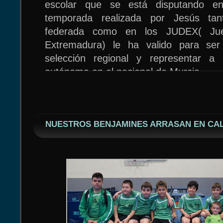
escolar que se está disputando e
avanzar hasta las semifinales donde f
temporada realizada por Jesús tan
competición por Angel Garrido / David A
federada como en los JUDEX( Jue
En resumen, buen debut de Marlon 
Extremadura) le ha valido para ser
España. Nuestro benjamín jugó muchos
selección regional y representar a
no se vino de vacío subiendo al pódium
autónoma en el nacional de Murcia.
en los dobles del OPEN Pie pa
discapacidad.
NUESTROS BENJAMINES ARRASAN EN CA
Jesús participará en la prueba individua
Siendo el jugador más joven de la co