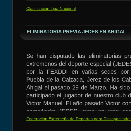
Clasificación Liga Nacional
ELIMINATORIA PREVIA JEDES EN AHIGAL
Se han disputado las eliminatorias pr
A remarcar la actuación de los benjami
extremeños del deporte especial (JEDE
ocuparon las tres primeras posiciones. 
por la FEXDDI en varias sedes por 
mantenido durante toda la temp
Puebla de la Calzada, Jerez de los Cabal
únicamente se ha interpuesto entre 
Ahigal el pasado 29 de Marzo. Ha sido
Antonio García de Zalamea. En esta 
participado el jugador de nuestro club
fue Marlon, que gano consecutivamente
Victor Manuel. El año pasado Victor con
en dos partidazos que se definieron p
compitición JEDES, pero en esta oc
ventajas. La final del torneo B la jugaro
superar esta fase clasificatoria. Estam
Federación Extremeña de Deportes para Discapacitado
son de primer año y en la temporad
sigue entrenando consiguirá una meda
seguros de que lucharan por las medall